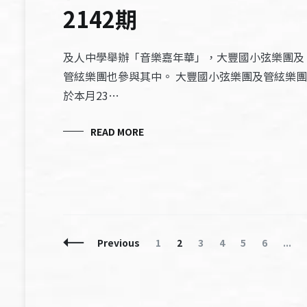
2142期
及人中學舉辦「音樂嘉年華」，大豐國小弦樂團及
管絃樂團也參與其中。 大豐國小弦樂團及管絃樂團
於本月23…
READ MORE
Posts
Page
Page
Page
Page
Page
Page
Previous
1
2
3
4
5
6
...
Navigation