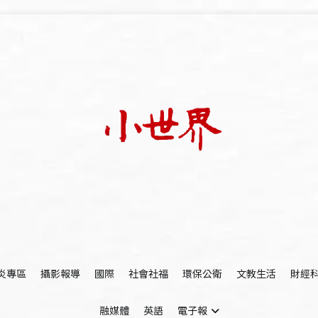
我們立足小世界，學習記錄浩瀚蒼穹
世新大學小世界
炎專區
攝影報導
國際
社會社福
環保公衛
文教生活
財經
融媒體
英語
電子報