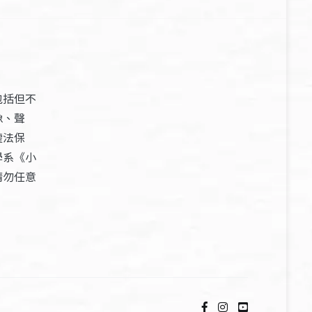
包括但不
像、聲
權法保
學系《小
請勿任意