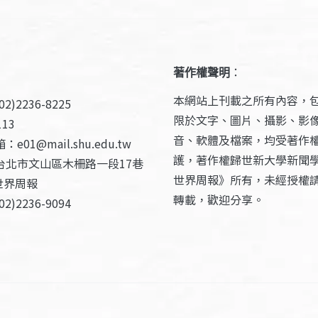
著作權聲明
：
本網站上刊載之所有內容，
2)2236-8225
限於文字、圖片、攝影、影
13
音、軟體及檔案，均受著作
e01@mail.shu.edu.tw
護，著作權歸世新大學新聞
台北市文山區木柵路一段17巷
世界周報》所有，未經授權
世界周報
轉載，歡迎分享。
2)2236-9094