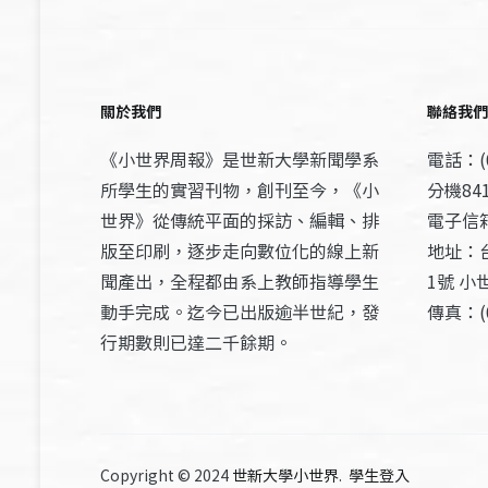
關於我們
聯絡我們
《小世界周報》是世新大學新聞學系
電話：(0
所學生的實習刊物，創刊至今，《小
分機841
世界》從傳統平面的採訪、編輯、排
電子信箱：
版至印刷，逐步走向數位化的線上新
地址：
聞產出，全程都由系上教師指導學生
1號 小
動手完成。迄今已出版逾半世紀，發
傳真：(0
行期數則已達二千餘期。
Copyright © 2024
世新大學小世界
.
學生登入