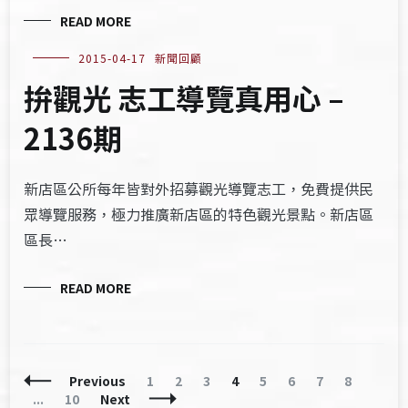
READ MORE
2015-04-17
新聞回顧
拚觀光 志工導覽真用心 –
2136期
新店區公所每年皆對外招募觀光導覽志工，免費提供民
眾導覽服務，極力推廣新店區的特色觀光景點。新店區
區長…
READ MORE
Posts
Page
Page
Page
Page
Page
Page
Page
Page
Previous
1
2
3
4
5
6
7
8
Navigation
Page
...
10
Next