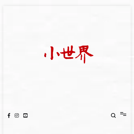
Skip
to
content
我們立足小世界，學習記錄浩瀚蒼穹
世新大學小世界