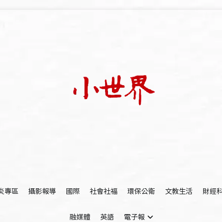
我們立足小世界，學習記錄浩瀚蒼穹
世新大學小世界
炎專區
攝影報導
國際
社會社福
環保公衛
文教生活
財經
融媒體
英語
電子報