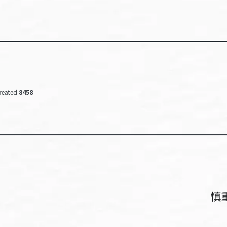
reated
8458
慎