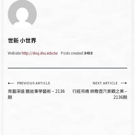
世新 小世界
Website
http://shuj.shu.edu.tw
Posts created
8458
文
PREVIOUS ARTICLE
NEXT ARTICLE
育藝深遠 聽故事學藝術 – 2136
行經吊橋 俯瞰壺穴景觀之美 –
章
期
2136期
導
覽