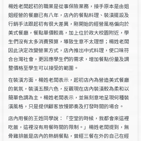
楊姓老闆起初的職業是從事保險業務，接手原本是由姐
姐經營的餐廳已有八年，店內的餐點料理、裝潢擺設及
行銷手法跟起初有很大差異，剛開始的經營風格偏向於
美式餐廳，餐點單價較高，加上位於政大校園附近，學
生們沒有太多消費預算，導致生意不太理想；楊姓老闆
因此決定改變營業方式，店內推出中式料理，使口味符
合台灣社會，更因應學生們的需求，增加餐點份量及調
整價格至學生可以接受的範圍。
在裝潢方面，楊姓老闆表示，起初店內為營造美式餐廳
的氣氛，裝潢五顏六色，反觀現在店內裝潢較為柔和以
簡單色調為主。楊姓老闆表示，並無刻意地呈現何種裝
潢風格，只是提供顧客放慢節奏及打發時間的場合。
店內用餐的王姓同學說：「空堂的時候，我都會來這裡
吃飯，這裡沒有用餐時間的限制。」楊姓老闆提到，無
骨雞排飯是店內的熱銷餐點，曾經三餐在外的自己在經