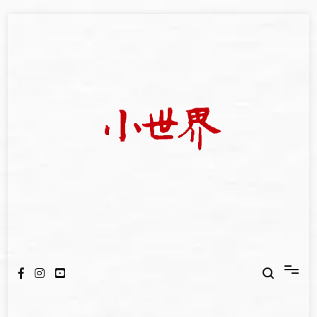
Skip
to
content
我們立足小世界，學習記錄浩瀚蒼穹
世新大學小世界