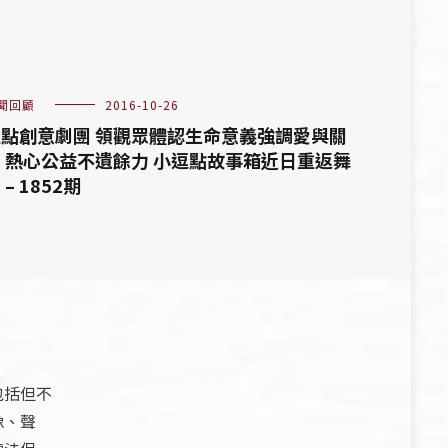
聞回顧
2016-10-26
點創意劇團 領觀眾體認生命意義強調愛與關
 熱心公益不遺餘力 小逗點故事箱近日重返舞
 – 1852期
包括但不
像、聲