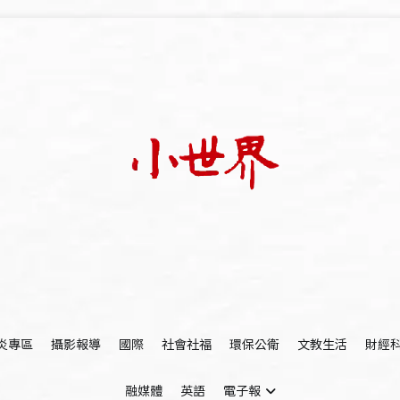
我們立足小世界，學習記錄浩瀚蒼穹
世新大學小世界
炎專區
攝影報導
國際
社會社福
環保公衛
文教生活
財經
融媒體
英語
電子報