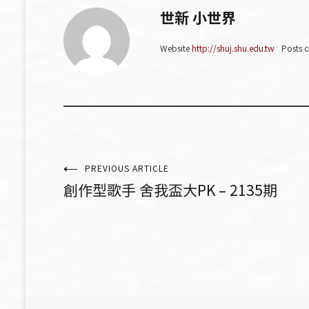
世新 小世界
Website
http://shuj.shu.edu.tw
Posts c
文
PREVIOUS ARTICLE
創作型歌手 舍我盃大PK – 2135期
章
導
覽