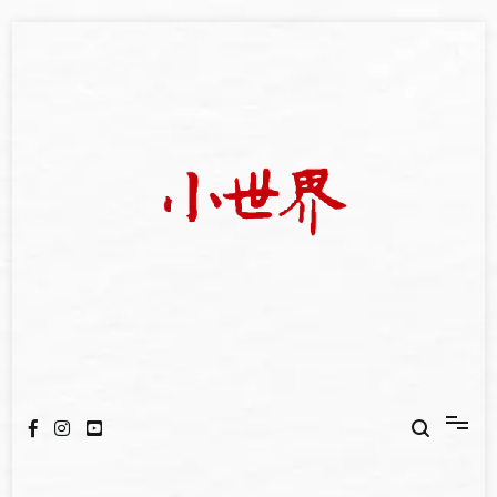
Skip
to
content
我們立足小世界，學習記錄浩瀚蒼穹
世新大學小世界