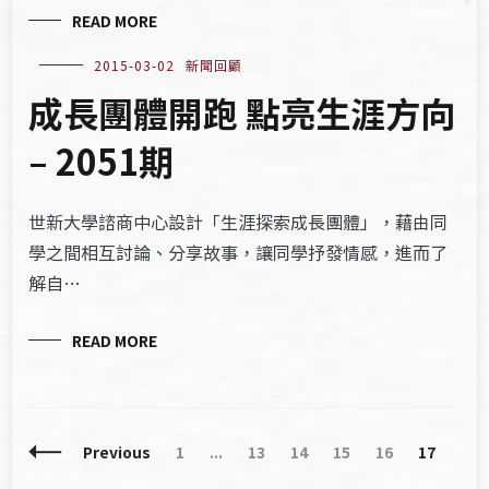
READ MORE
2015-03-02
新聞回顧
成長團體開跑 點亮生涯方向
– 2051期
世新大學諮商中心設計「生涯探索成長團體」，藉由同
學之間相互討論、分享故事，讓同學抒發情感，進而了
解自…
READ MORE
Posts
Page
Page
Page
Page
Page
Page
Previous
1
...
13
14
15
16
17
Navigation