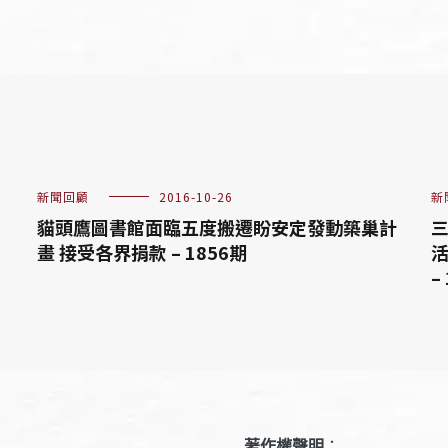
新聞回顧
2016-10-26
新
貓頭鷹圖書館面臨五度搬遷盼安定發動築巢計
三
畫 接受各界捐款 – 1856期
活
–
著作權聲明
：