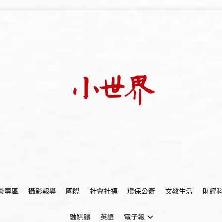
我們立足小世界，學習記錄浩瀚蒼穹
世新大學小世界
炎專區
攝影報導
國際
社會社福
環保公衛
文教生活
財經
融媒體
英語
電子報