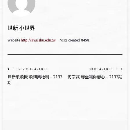
世新 小世界
Website
http://shuj.shu.edu.tw
Posts created
8458
文
PREVIOUS ARTICLE
NEXT ARTICLE
世新紙飛機 飛到奧地利 – 2133
何宗武:靜坐讓你靜心 – 2133期
章
期
導
覽