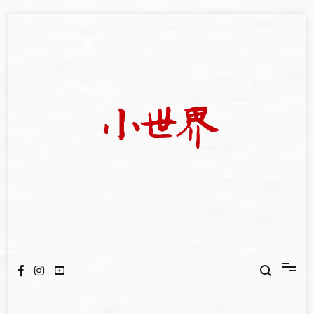
Skip
to
content
我們立足小世界，學習記錄浩瀚蒼穹
世新大學小世界