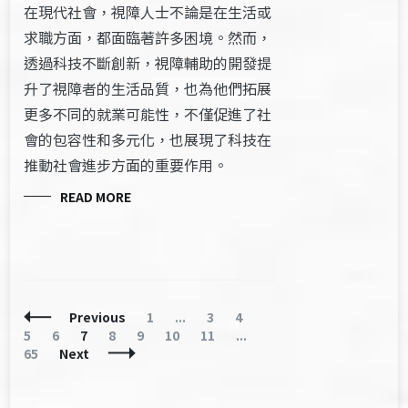
在現代社會，視障人士不論是在生活或
求職方面，都面臨著許多困境。然而，
透過科技不斷創新，視障輔助的開發提
升了視障者的生活品質，也為他們拓展
更多不同的就業可能性，不僅促進了社
會的包容性和多元化，也展現了科技在
推動社會進步方面的重要作用。
READ MORE
Posts
Page
Page
Page
Page
Previous
1
...
3
4
Navigation
Page
Page
Page
Page
Page
Page
Page
5
6
7
8
9
10
11
...
65
Next