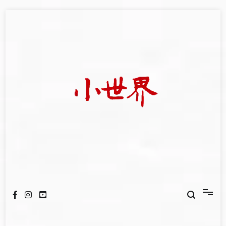
Skip
to
content
我們立足小世界，學習記錄浩瀚蒼穹
世新大學小世界