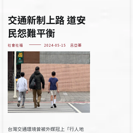
交通新制上路 道安
民怨難平衡
社會社福
2024-05-15
呂亞蓁
台灣交通環境曾被​外媒​冠上「行人地