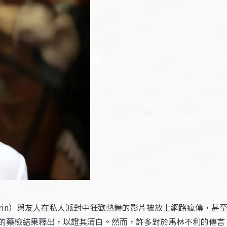
 Marin）與友人在私人派對中狂歡熱舞的影片被放上網路瘋傳，甚
的藥檢結果釋出，以證其清白。然而，許多對於馬林不利的傳言