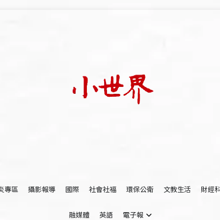
我們立足小世界，學習記錄浩瀚蒼穹
世新大學小世界
炎專區
攝影報導
國際
社會社福
環保公衛
文教生活
財經
融媒體
英語
電子報