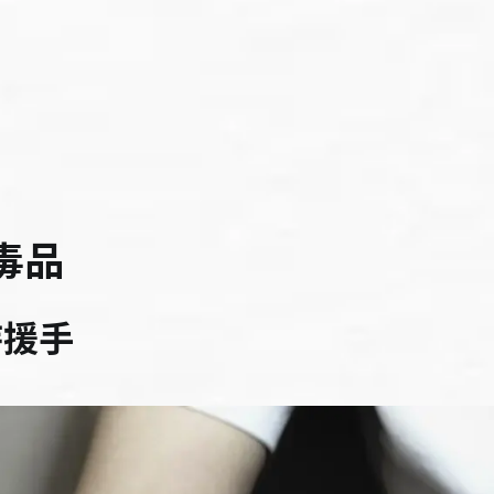
毒品
待援手