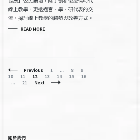
發展」公民論壇，除了剖析後疫情時代
線上教學，更透過官、學、研代表的交
流，探討線上教學的趨勢與改善方式。
READ MORE
Posts
Page
Page
Page
Page
Previous
1
...
8
9
Navigation
Page
Page
Page
Page
Page
Page
10
11
12
13
14
15
16
Page
...
21
Next
關於我們