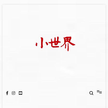
Skip
to
content
我們立足小世界，學習記錄浩瀚蒼穹
世新大學小世界