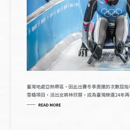
臺灣地處亞熱帶區，因此出賽冬季奧運的次數屈指可
雪橇項目，派出女將林欣蓉，成為臺灣睽違24年再
READ MORE