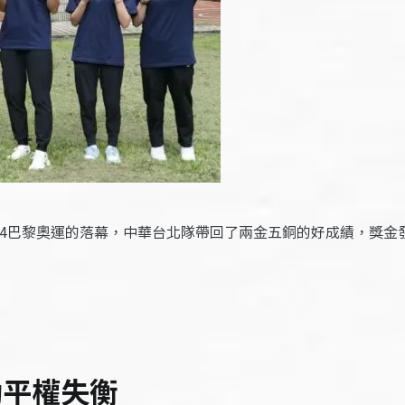
024巴黎奧運的落幕，中華台北隊帶回了兩金五銅的好成績，獎金
動平權失衡