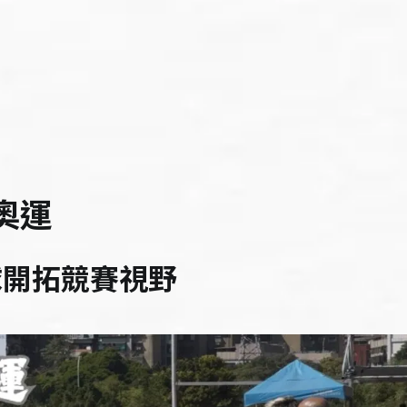
奧運
球開拓競賽視野