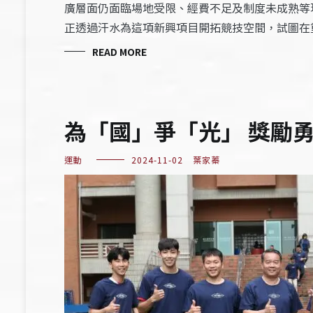
廣層面仍面臨場地受限、經費不足及制度未成熟等
正透過汗水為這項新興項目開拓競技空間，試圖在
READ MORE
為「國」爭「光」 獎勵
運動
2024-11-02
葉家蓁