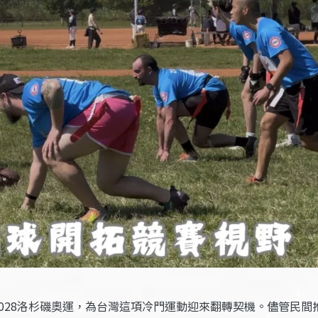
2028洛杉磯奧運，為台灣這項冷門運動迎來翻轉契機。儘管民間