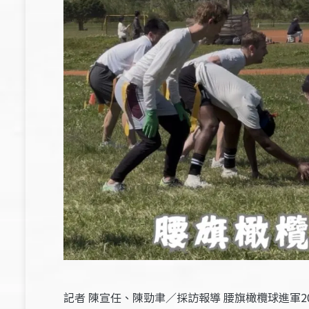
記者 陳宣任、陳勁聿／採訪報導 腰旗橄欖球進軍