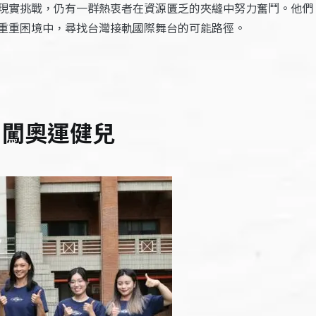
現實挑戰，仍有一群熱衷者在資源匱乏的夾縫中努力奮鬥。他們
重重困境中，尋找台灣接軌國際舞台的可能路徑。
勇闖奧運健兒