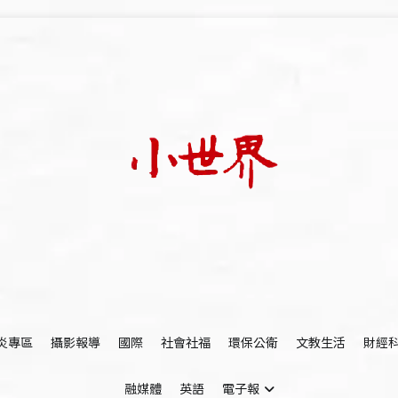
我們立足小世界，學習記錄浩瀚蒼穹
世新大學小世界
炎專區
攝影報導
國際
社會社福
環保公衛
文教生活
財經
融媒體
英語
電子報