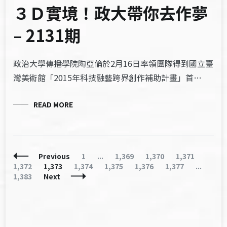
３Ｄ實境！政大帶你去作夢
– 2131期
政治大學傳播學院陶亞倫於2月16日率領團隊得到國立臺
灣美術館「2015年科技融藝跨界創作補助計畫」首…
READ MORE
Posts
Page
Page
Page
Page
Page
Previous
1
...
1,369
1,370
1,371
Navigation
Page
Page
Page
Page
Page
Pag
1,372
1,373
1,374
1,375
1,376
1,377
...
1,383
Next