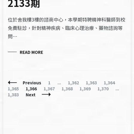
2133期
位於舍我樓3樓的諮商中心，本學期特聘精神科醫師到校
免費駐診，針對精神疾病、臨床心理治療、藥物諮詢等
問…
READ MORE
Posts
Page
Page
Page
Page
Page
Previous
1
...
1,362
1,363
1,364
Navigation
Page
Page
Page
Page
Page
Pag
1,365
1,366
1,367
1,368
1,369
1,370
...
1,383
Next