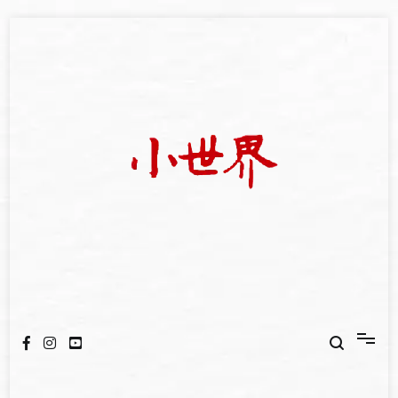
Skip
to
content
我們立足小世界，學習記錄浩瀚蒼穹
世新大學小世界