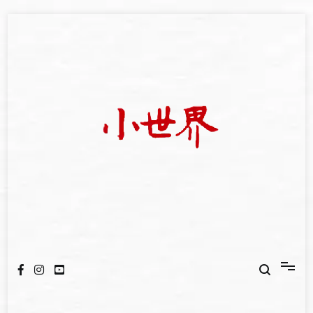
Skip
to
content
我們立足小世界，學習記錄浩瀚蒼穹
世新大學小世界