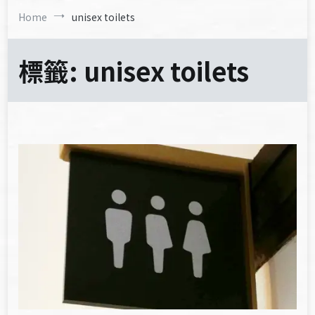
Home
unisex toilets
標籤:
unisex toilets