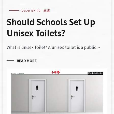
2020-07-02
英語
Should Schools Set Up
Unisex Toilets?
What is unisex toilet? A unisex toilet is a public…
READ MORE