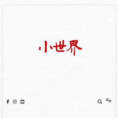
Skip
to
content
我們立足小世界，學習記錄浩瀚蒼穹
世新大學小世界