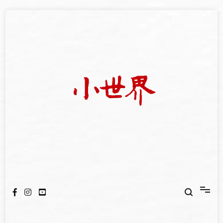
Skip
to
content
我們立足小世界，學習記錄浩瀚蒼穹
世新大學小世界