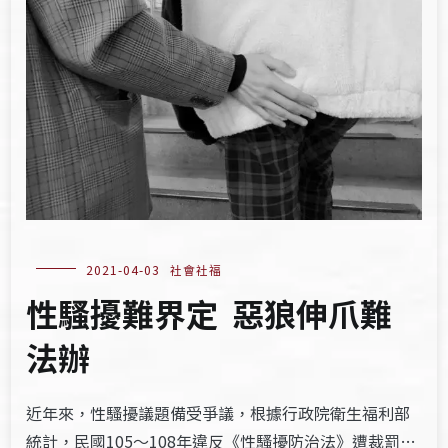
2021-04-03
社會社福
性騷擾難界定 惡狼伸爪難
法辦
近年來，性騷擾議題備受爭議，根據行政院衛生福利部
統計，民國105～108年違反《性騷擾防治法》遭裁罰…