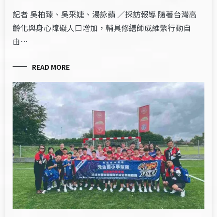
記者 吳柏臻、吳采婕、湯詠蘋 ／採訪報導 隨著台灣高
齡化與身心障礙人口增加，輔具修繕師成維繫行動自
由…
READ MORE