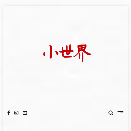
Skip
to
content
我們立足小世界，學習記錄浩瀚蒼穹
世新大學小世界