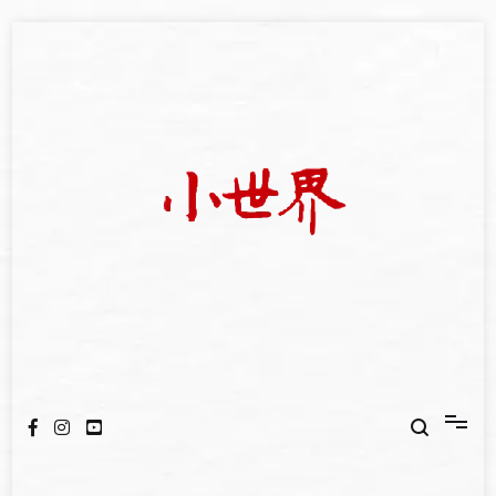
Skip
to
content
我們立足小世界，學習記錄浩瀚蒼穹
世新大學小世界