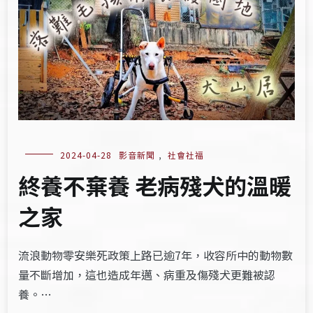
2024-04-28
影音新聞
,
社會社福
終養不棄養 老病殘犬的溫暖
之家
流浪動物零安樂死政策上路已逾7年，收容所中的動物數
量不斷增加，這也造成年邁、病重及傷殘犬更難被認
養。…