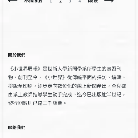
Posts
Page
Page
Page
Page
Previous
1
2
3
4
Next
Navigation
關於我們
《小世界周報》是世新大學新聞學系所學生的實習刊
物，創刊至今，《小世界》從傳統平面的採訪、編輯、
排版至印刷，逐步走向數位化的線上新聞產出，全程都
由系上教師指導學生動手完成。迄今已出版逾半世紀，
發行期數則已達二千餘期。
聯絡我們