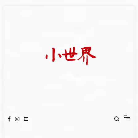
Skip
to
content
我們立足小世界，學習記錄浩瀚蒼穹
世新大學小世界