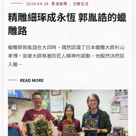
2024-04-28
影音新聞
,
文教生活
精雕細琢成永恆 郭胤誥的蠟
雕路
蠟雕師郭胤誥在大四時，偶然認識了日本蠟雕大師杉山
孝博。並被大師執著的匠人精神所感動，他毅然決然投
入蠟…
READ MORE