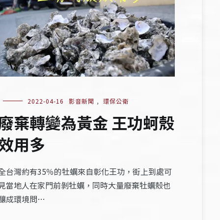
2022-04-16
影音新聞
,
環保公衛
廢棄轉變為黃金 王功蚵殼
效用多
全台灣約有35％的牡蠣來自彰化王功，街上到處可
見當地人在家門前剝牡蠣，同時大量廢棄牡蠣殼也
釀成環境問…