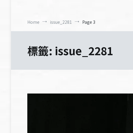
Home
issue_2281
Page 3
標籤:
issue_2281