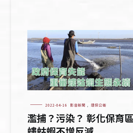
2022-04-16
影音新聞
,
環保公衛
濫捕？污染？ 彰化保育
螻蛄蝦不增反減