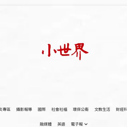
我們立足小世界，學習記錄浩瀚蒼穹
世新大學小世界
炎專區
攝影報導
國際
社會社福
環保公衛
文教生活
財經
融媒體
英語
電子報