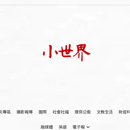
我們立足小世界，學習記錄浩瀚蒼穹
世新大學小世界
炎專區
攝影報導
國際
社會社福
環保公衛
文教生活
財經
融媒體
英語
電子報