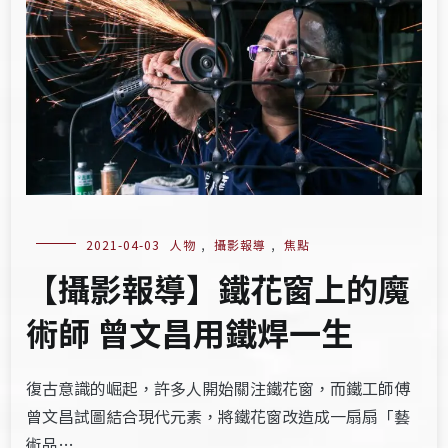
2021-04-03
人物
,
攝影報導
,
焦點
【攝影報導】鐵花窗上的魔
術師 曾文昌用鐵焊一生
復古意識的崛起，許多人開始關注鐵花窗，而鐵工師傅
曾文昌試圖結合現代元素，將鐵花窗改造成一扇扇「藝
術品…