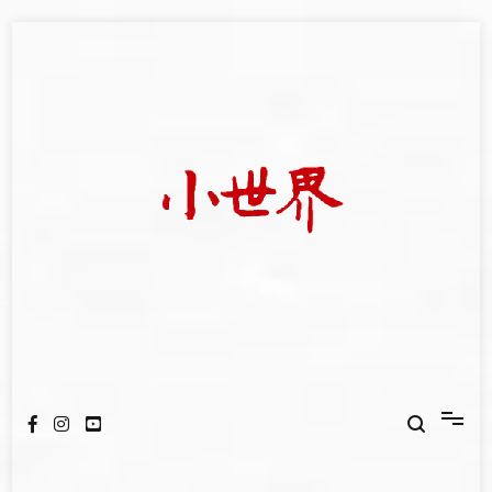
Skip
to
content
我們立足小世界，學習記錄浩瀚蒼穹
世新大學小世界