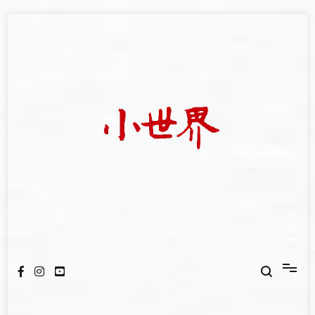
Skip
to
content
我們立足小世界，學習記錄浩瀚蒼穹
世新大學小世界