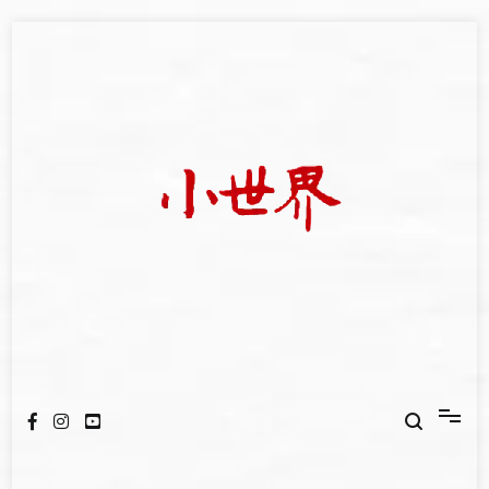
Skip
to
content
我們立足小世界，學習記錄浩瀚蒼穹
世新大學小世界