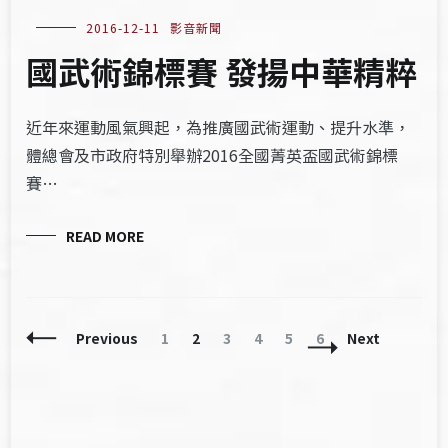
2016-12-11
影音新聞
國武術錦標賽 發揚中華精粹
近年來運動風氣興起，為推廣國武術運動、提升水準，
體總會及市政府特別舉辦2016全國菁英盃國武術錦標
賽…
READ MORE
Posts
Page
Page
Page
Page
Page
Page
Previous
1
2
3
4
5
6
Next
Navigation