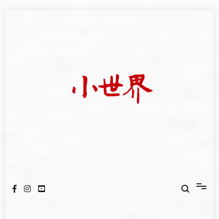
Skip
to
content
我們立足小世界，學習記錄浩瀚蒼穹
世新大學小世界