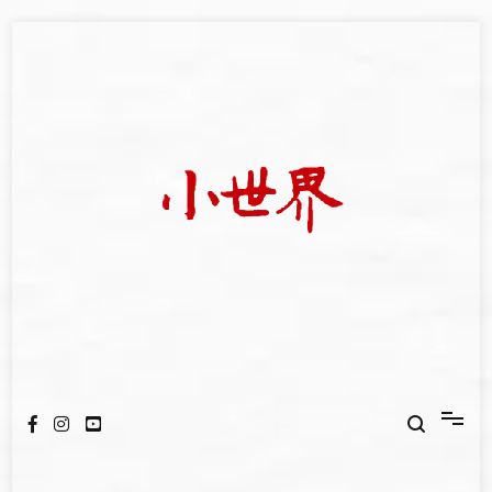
Skip
to
content
我們立足小世界，學習記錄浩瀚蒼穹
世新大學小世界