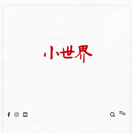
Skip
to
content
我們立足小世界，學習記錄浩瀚蒼穹
世新大學小世界