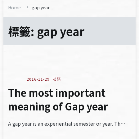
Home
gap year
標籤:
gap year
2016-11-29
英語
The most important
meaning of Gap year
A gap year is an experiential semester or year. Th…