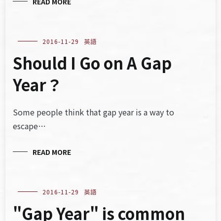
READ MORE
2016-11-29
英語
Should I Go on A Gap
Year？
Some people think that gap year is a way to
escape…
READ MORE
2016-11-29
英語
"Gap Year" is common