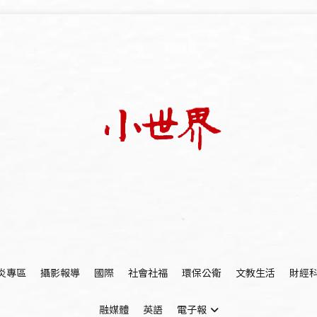
我們立足小世界，學習記錄浩瀚蒼穹
世新大學小世界
炎專區
攝影報導
國際
社會社福
環保公衛
文教生活
財經
融媒體
英語
電子報