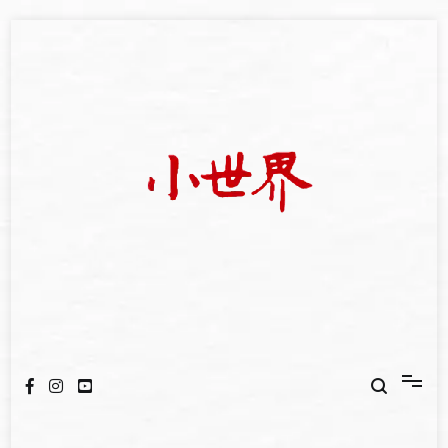
Skip
to
content
我們立足小世界，學習記錄浩瀚蒼穹
世新大學小世界