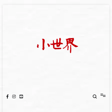
Skip
to
content
我們立足小世界，學習記錄浩瀚蒼穹
世新大學小世界