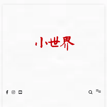
Skip
to
content
我們立足小世界，學習記錄浩瀚蒼穹
世新大學小世界