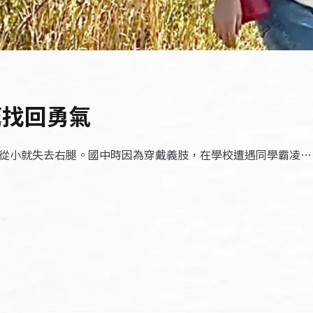
鷹找回勇氣
以從小就失去右腿。國中時因為穿戴義肢，在學校遭遇同學霸凌…