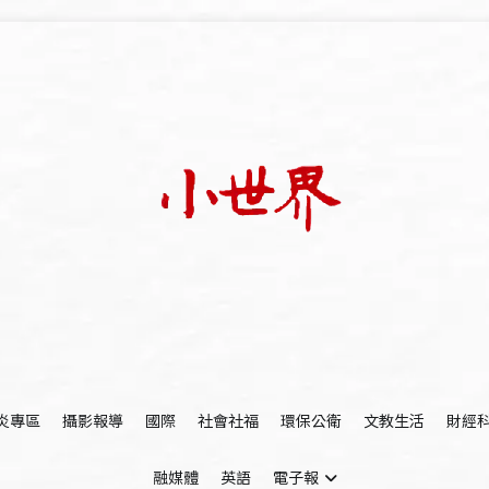
我們立足小世界，學習記錄浩瀚蒼穹
世新大學小世界
炎專區
攝影報導
國際
社會社福
環保公衛
文教生活
財經
融媒體
英語
電子報