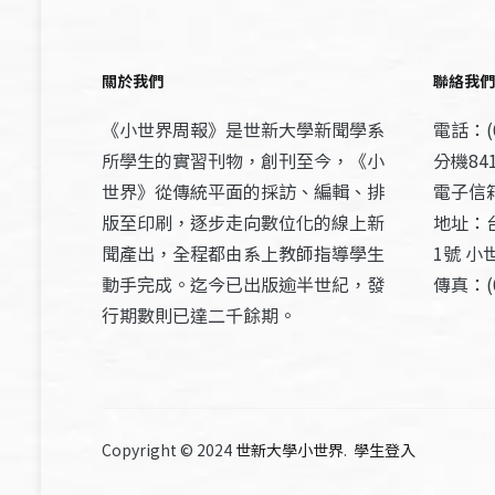
關於我們
聯絡我們
《小世界周報》是世新大學新聞學系
電話：(0
所學生的實習刊物，創刊至今，《小
分機841
世界》從傳統平面的採訪、編輯、排
電子信箱：
版至印刷，逐步走向數位化的線上新
地址：
聞產出，全程都由系上教師指導學生
1號 小
動手完成。迄今已出版逾半世紀，發
傳真：(0
行期數則已達二千餘期。
Copyright © 2024
世新大學小世界
.
學生登入