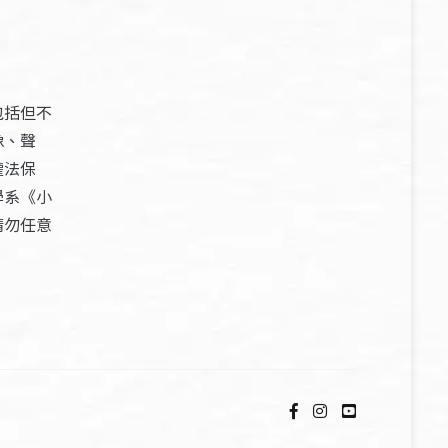
包括但不
像、聲
權法保
學系《小
請勿任意