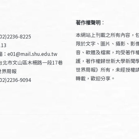
著作權聲明
：
本網站上刊載之所有內容，
2)2236-8225
限於文字、圖片、攝影、影
13
音、軟體及檔案，均受著作
e01@mail.shu.edu.tw
護，著作權歸世新大學新聞
台北市文山區木柵路一段17巷
世界周報》所有，未經授權
世界周報
轉載，歡迎分享。
2)2236-9094