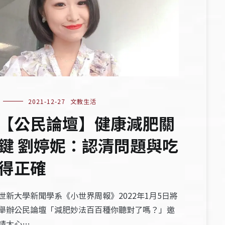
2021-12-27
文教生活
【公民論壇】健康減肥關
鍵 劉婷妮：認清問題與吃
得正確
世新大學新聞學系《小世界周報》2022年1月5日將
舉辦公民論壇「減肥妙法百百種你聽對了嗎？」邀
請大心…