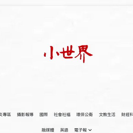
我們立足小世界，學習記錄浩瀚蒼穹
世新大學小世界
炎專區
攝影報導
國際
社會社福
環保公衛
文教生活
財經
融媒體
英語
電子報