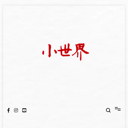
Skip
to
content
我們立足小世界，學習記錄浩瀚蒼穹
世新大學小世界