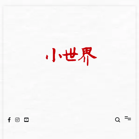
Skip
to
content
我們立足小世界，學習記錄浩瀚蒼穹
世新大學小世界