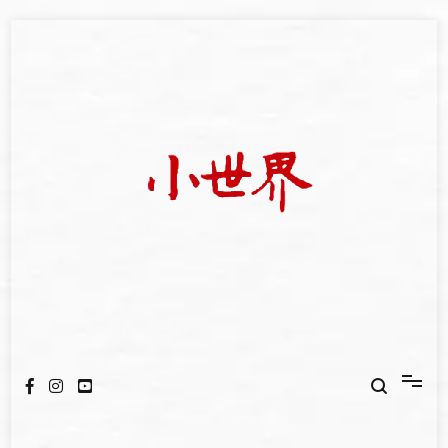
Skip
to
content
我們立足小世界，學習記錄浩瀚蒼穹
世新大學小世界