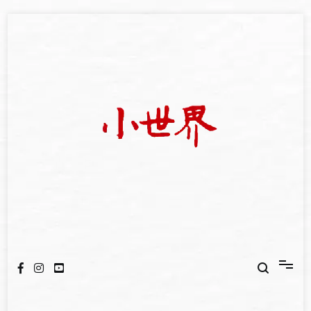
Skip
to
content
我們立足小世界，學習記錄浩瀚蒼穹
世新大學小世界