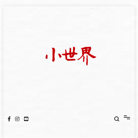
Skip
to
content
我們立足小世界，學習記錄浩瀚蒼穹
世新大學小世界