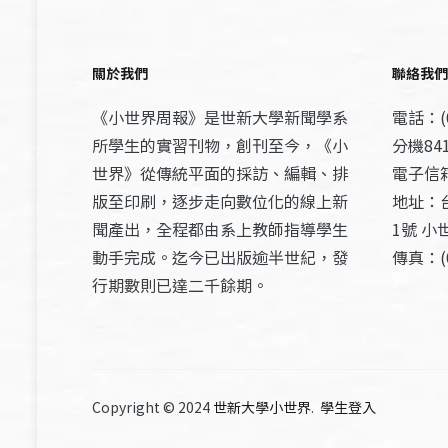
關於我們
聯絡我們
《小世界周報》是世新大學新聞學系
電話：(0
所學生的實習刊物，創刊至今，《小
分機841
世界》從傳統平面的採訪、編輯、排
電子信箱：
版至印刷，逐步走向數位化的線上新
地址：
聞產出，全程都由系上教師指導學生
1號 小
動手完成。迄今已出版逾半世紀，發
傳真：(0
行期數則已達二千餘期。
Copyright © 2024
世新大學小世界
.
學生登入