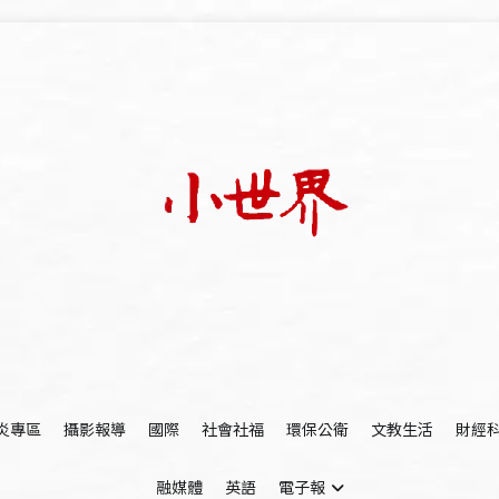
我們立足小世界，學習記錄浩瀚蒼穹
世新大學小世界
炎專區
攝影報導
國際
社會社福
環保公衛
文教生活
財經
融媒體
英語
電子報