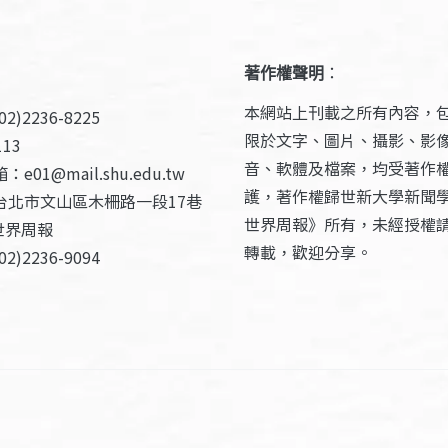
著作權聲明
：
本網站上刊載之所有內容，
2)2236-8225
限於文字、圖片、攝影、影
13
音、軟體及檔案，均受著作
e01@mail.shu.edu.tw
護，著作權歸世新大學新聞
台北市文山區木柵路一段17巷
世界周報》所有，未經授權
世界周報
轉載，歡迎分享。
2)2236-9094