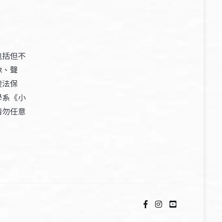
包括但不
像、聲
權法保
學系《小
請勿任意