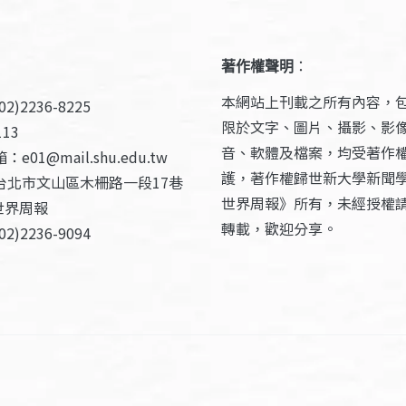
著作權聲明
：
本網站上刊載之所有內容，
2)2236-8225
限於文字、圖片、攝影、影
13
音、軟體及檔案，均受著作
e01@mail.shu.edu.tw
護，著作權歸世新大學新聞
台北市文山區木柵路一段17巷
世界周報》所有，未經授權
世界周報
轉載，歡迎分享。
2)2236-9094