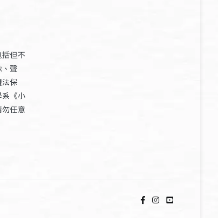
包括但不
像、聲
權法保
學系《小
請勿任意