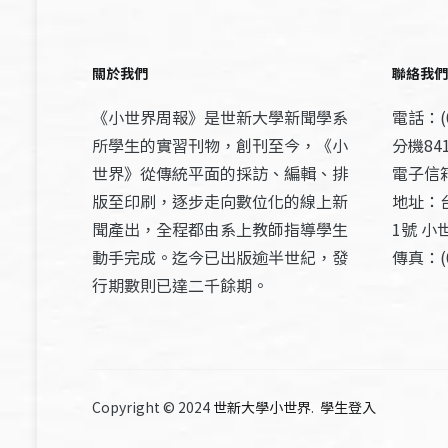
關於我們
聯絡我們
《小世界周報》是世新大學新聞學系
電話：(0
所學生的實習刊物，創刊至今，《小
分機841
世界》從傳統平面的採訪、編輯、排
電子信箱：
版至印刷，逐步走向數位化的線上新
地址：
聞產出，全程都由系上教師指導學生
1號 小
動手完成。迄今已出版逾半世紀，發
傳真：(0
行期數則已達二千餘期。
Copyright © 2024
世新大學小世界
.
學生登入