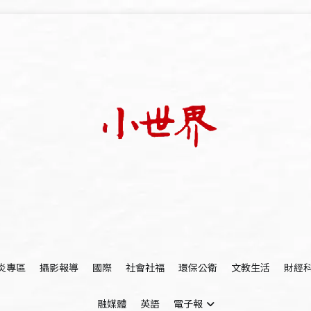
我們立足小世界，學習記錄浩瀚蒼穹
世新大學小世界
炎專區
攝影報導
國際
社會社福
環保公衛
文教生活
財經
融媒體
英語
電子報