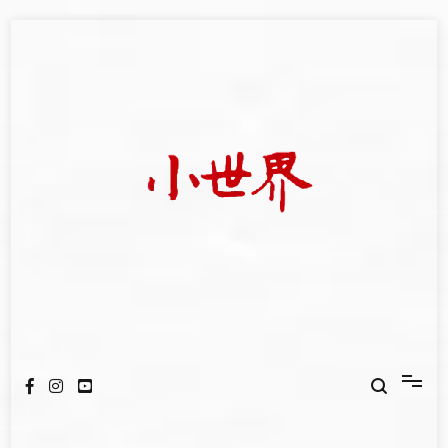
Skip
to
content
我們立足小世界，學習記錄浩瀚蒼穹
世新大學小世界