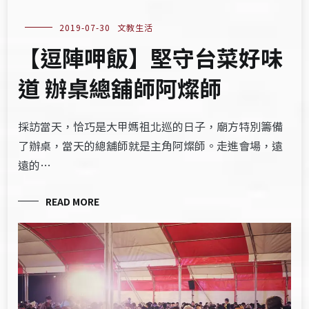
2019-07-30
文教生活
【逗陣呷飯】堅守台菜好味
道 辦桌總舖師阿燦師
採訪當天，恰巧是大甲媽祖北巡的日子，廟方特別籌備
了辦桌，當天的總舖師就是主角阿燦師。走進會場，遠
遠的…
READ MORE