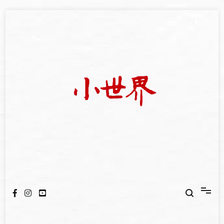
Skip
to
content
我們立足小世界，學習記錄浩瀚蒼穹
世新大學小世界