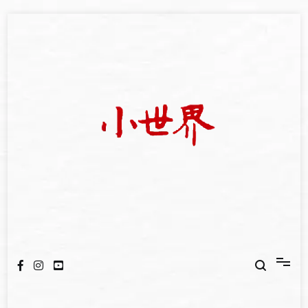
Skip
to
content
我們立足小世界，學習記錄浩瀚蒼穹
世新大學小世界