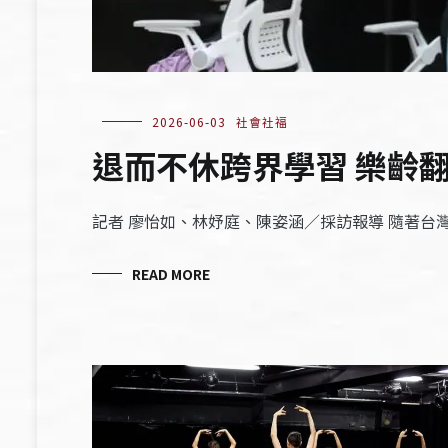
2026-06-03
社會社福
退而不休跨界學習 樂齡
記者 廖怡如、林妤庭、陳姿涵／採訪報導 隨著
READ MORE