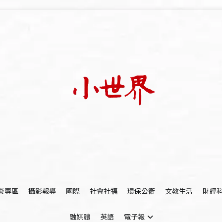
我們立足小世界，學習記錄浩瀚蒼穹
世新大學小世界
炎專區
攝影報導
國際
社會社福
環保公衛
文教生活
財經
融媒體
英語
電子報