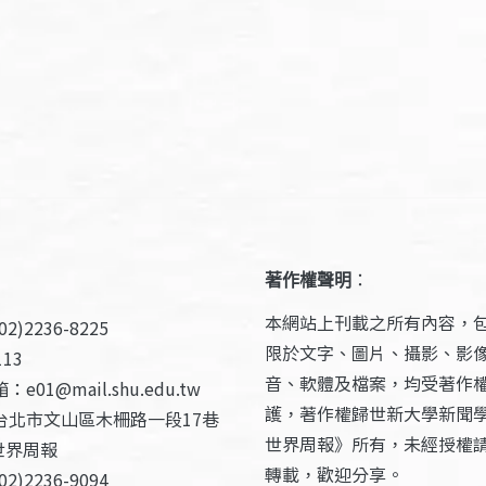
著作權聲明
：
本網站上刊載之所有內容，
2)2236-8225
限於文字、圖片、攝影、影
13
音、軟體及檔案，均受著作
e01@mail.shu.edu.tw
護，著作權歸世新大學新聞
台北市文山區木柵路一段17巷
世界周報》所有，未經授權
世界周報
轉載，歡迎分享。
2)2236-9094