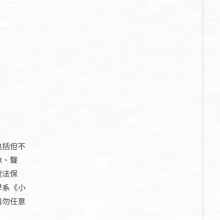
包括但不
像、聲
權法保
學系《小
請勿任意