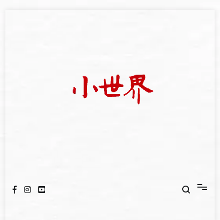
Skip
to
content
我們立足小世界，學習記錄浩瀚蒼穹
世新大學小世界