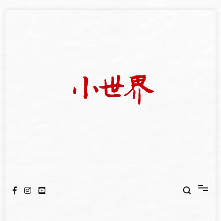
Skip
to
content
我們立足小世界，學習記錄浩瀚蒼穹
世新大學小世界