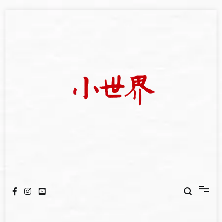
Skip
to
content
我們立足小世界，學習記錄浩瀚蒼穹
世新大學小世界